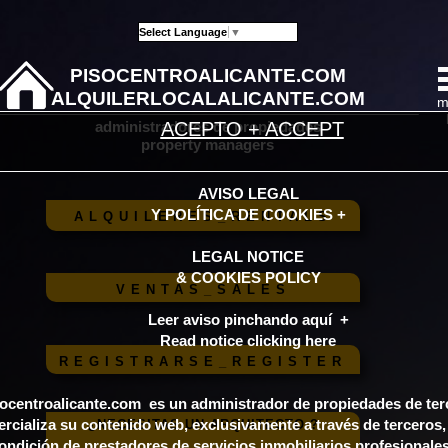
Select Language
▼
PISOCENTROALICANTE.COM
ALQUILERLOCALALICANTE.COM
m
administradores de propiedades
ACEPTO + ACCEPT
property managers
AVISO LEGAL
Y POLÍTICA DE COOKIES +
ALQUILERES_RENTALS
LEGAL NOTICE
& COOKIES POLICY
VENTAS_SALES
Leer aviso pinchando aquí +
Read notice clicking here
REGISTRARSE_REGISTER
ocentroalicante.com es un administrador de propiedades de ter
rcializa su contenido web, exclusivamente a través de terceros
¿NECESITAS UN ARQUITECTO ?
condición de prestadores de servicios inmobiliarios profesionale