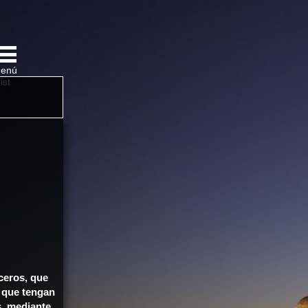
enú
list
ceros, que
, que tengan
s, mediante