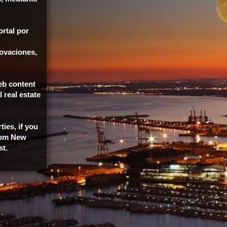
ortal por
ovaciones,
eb content
 real estate
ties, if you
.com New
st.