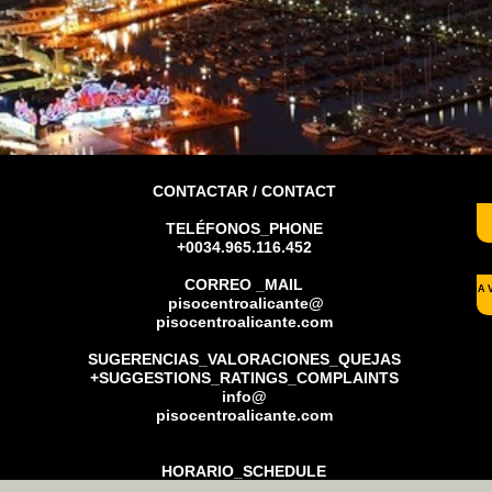
CONTACTAR / CONTACT
TELÉFONOS_PHONE
+0034.965.116.452
CORREO _MAIL
A
pisocentroalicante@
+
pisocentroalicante.com
SUGERENCIAS_VALORACIONES_QUEJAS
+SUGGESTIONS_RATINGS_COMPLAINTS
info@
pisocentroalicante.com
HORARIO_SCHEDULE
L-J 9:00 -13:30