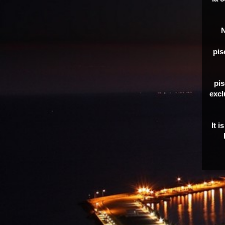
N
pis
pis
excl
It i