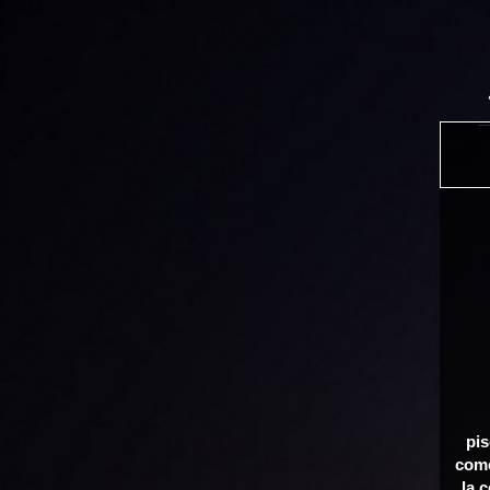
pis
come
la 